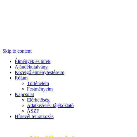
Skip to content
Élmények és hírek
Ajándékutalvány
Közelgő élményfestéseim
Rólam
Történetem
Festményeim
Kapcsolat
Elérhetőség
Adatkezelési tájékoztató
ÁSZF
Hírlevél feliratkozás