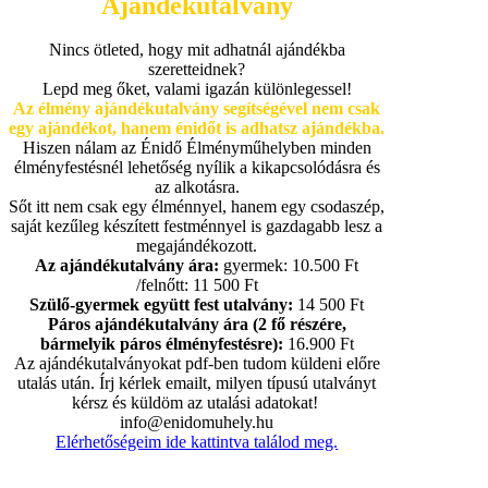
Ajándékutalvány
Nincs ötleted, hogy mit adhatnál ajándékba
szeretteidnek?
Lepd meg őket, valami igazán különlegessel!
Az élmény ajándékutalvány segítségével nem csak
egy ajándékot, hanem énidőt is adhatsz ajándékba.
Hiszen nálam az Énidő Élményműhelyben minden
élményfestésnél lehetőség nyílik a kikapcsolódásra és
az alkotásra.
Sőt itt nem csak egy élménnyel, hanem egy csodaszép,
saját kezűleg készített festménnyel is gazdagabb lesz a
megajándékozott.
Az ajándékutalvány ára:
gyermek: 10.500 Ft
/felnőtt: 11 500 Ft
Szülő-gyermek együtt fest utalvány:
14 500 Ft
Páros ajándékutalvány ára (2 fő részére,
bármelyik páros élményfestésre):
16.900 Ft
Az ajándékutalványokat pdf-ben tudom küldeni előre
utalás után. Írj kérlek emailt, milyen típusú utalványt
kérsz és küldöm az utalási adatokat!
info@enidomuhely.hu
Elérhetőségeim ide kattintva találod meg.